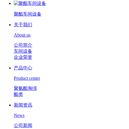
聚酯车间设备
关于我们
About us
公司简介
车间设备
企业荣誉
产品中心
Product center
聚氨酯海绵
酯类
新闻资讯
News
公司新闻