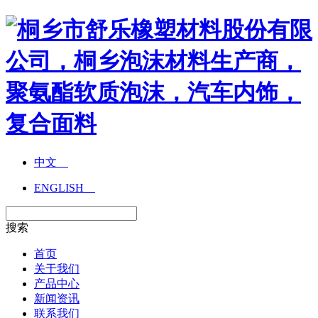
中文
ENGLISH
搜索
首页
关于我们
产品中心
新闻资讯
联系我们