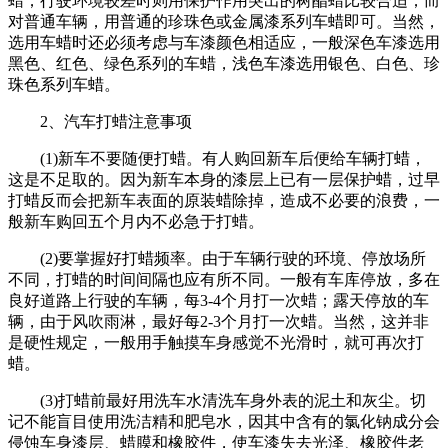
蜡；行驶环境较差时则用保护作用突出的树酯蜡比较合适；而
对普通车辆，用普通的珍珠色或金属漆系列车蜡即可。当然，
选用车蜡时还必须考虑与车漆颜色相适应，一般深色车漆选用
黑色、红色、绿色系列的车蜡，浅色车漆选用银色、白色、珍
珠色系列车蜡。
2、汽车打蜡注意事项
(1)新车不要随便打蜡。有人购回新车后便给车辆打蜡，
这是不足取的。因为新车本身的漆层上已有一层保护蜡，过早
打蜡反而会把新车表面的原装蜡除掉，造成不必要的浪费，一
般新车购回五个月内不必急于打蜡。
(2)要掌握好打蜡频率。由于车辆行驶的环境、停放场所
不同，打蜡的时间间隔也应有所不同。一般有车库停放，多在
良好道路上行驶的车辆，每3-4个月打一次蜡；露天停放的车
辆，由于风吹雨淋，最好每2-3个月打一次蜡。当然，这并非
是硬性规定，一般用手触摸车身感觉不光滑时，就可再次打
蜡。
(3)打蜡前最好用洗车水清洗车身外表的泥土和灰尘。切
记不能盲目使用洗洁精和肥皂水，因其中含有的氯化钠成分会
侵蚀车身漆层、蜡膜和橡胶件，使车漆失去光泽、橡胶件老