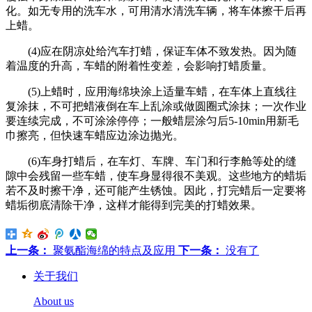
化。如无专用的洗车水，可用清水清洗车辆，将车体擦干后再
上蜡。
(4)应在阴凉处给汽车打蜡，保证车体不致发热。因为随
着温度的升高，车蜡的附着性变差，会影响打蜡质量。
(5)上蜡时，应用海绵块涂上适量车蜡，在车体上直线往
复涂抹，不可把蜡液倒在车上乱涂或做圆圈式涂抹；一次作业
要连续完成，不可涂涂停停；一般蜡层涂匀后5-10min用新毛
巾擦亮，但快速车蜡应边涂边抛光。
(6)车身打蜡后，在车灯、车牌、车门和行李舱等处的缝
隙中会残留一些车蜡，使车身显得很不美观。这些地方的蜡垢
若不及时擦干净，还可能产生锈蚀。因此，打完蜡后一定要将
蜡垢彻底清除干净，这样才能得到完美的打蜡效果。
上一条：
聚氨酯海绵的特点及应用
下一条：
没有了
关于我们
About us